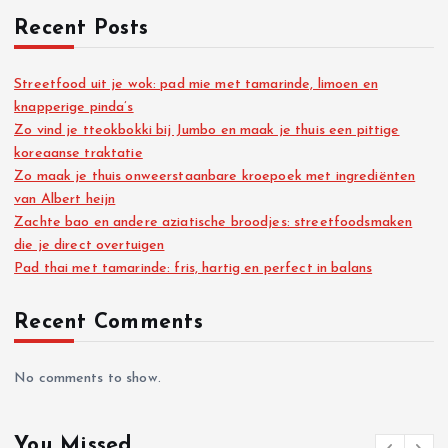
t
Recent Posts
s
Streetfood uit je wok: pad mie met tamarinde, limoen en
knapperige pinda’s
p
Zo vind je tteokbokki bij Jumbo en maak je thuis een pittige
koreaanse traktatie
a
Zo maak je thuis onweerstaanbare kroepoek met ingrediënten
van Albert heijn
g
Zachte bao en andere aziatische broodjes: streetfoodsmaken
die je direct overtuigen
i
Pad thai met tamarinde: fris, hartig en perfect in balans
n
Recent Comments
a
No comments to show.
t
You Missed