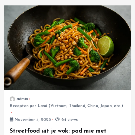
November 4, 2025
admin
Recepten per Land (Vietnam, Thailand, China, Japan, etc.)
Uncategorized
Zo maak je thuis onweerstaanbare kroepoek
November 4, 2025
64 views
met ingrediënten van Albert heijn
Streetfood uit je wok: pad mie met
November 2, 2025