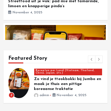
Streetfood uit je wok: pad mie met tamarinde,
limoen en knapperige pinda’s
November 4, 2025
Featured Story
Recepten per Land (Vietnam, Thailand,
China, Japan, etc.)
t
Zo vind je tteokbokki bij Jumbo en
maak je thuis een pittige
koreaanse traktatie
2
admin
November 4, 2025
Recepten per Land (Vietnam, Thailand, China, Japan, etc.)
Zo vind je tteokbokki bij Jumbo en maak je thuis
een pittige koreaanse traktatie