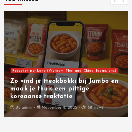
i
o
n
Uncategorized
Zo maak je thuis onweerstaanbare
kroepoek met ingrediënten van
Albert heijn
By
admin
November 2, 2025
72 views