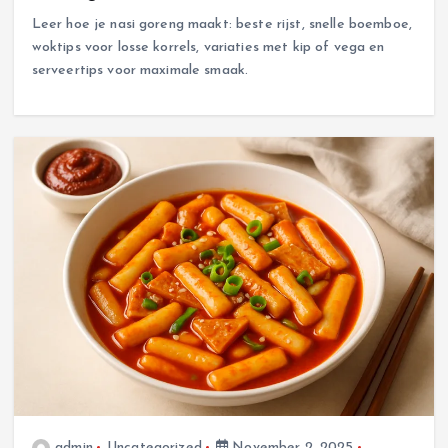
Leer hoe je nasi goreng maakt: beste rijst, snelle boemboe,
woktips voor losse korrels, variaties met kip of vega en
serveertips voor maximale smaak.
admin
Uncategorized
November 2, 2025