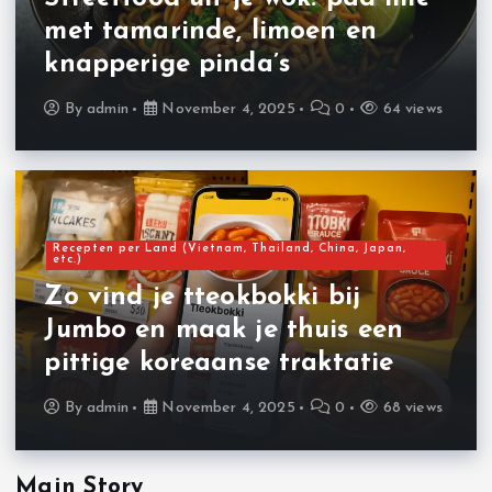
met tamarinde, limoen en
knapperige pinda’s
By
admin
November 4, 2025
0
64 views
Recepten per Land (Vietnam, Thailand, China, Japan,
etc.)
Zo vind je tteokbokki bij
Jumbo en maak je thuis een
pittige koreaanse traktatie
By
admin
November 4, 2025
0
68 views
Main Story