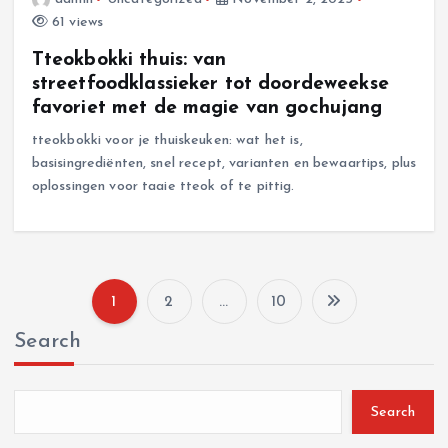
61 views
Tteokbokki thuis: van
streetfoodklassieker tot doordeweekse
favoriet met de magie van gochujang
tteokbokki voor je thuiskeuken: wat het is,
basisingrediënten, snel recept, varianten en bewaartips, plus
oplossingen voor taaie tteok of te pittig.
1
2
…
10
P
Search
o
s
Search