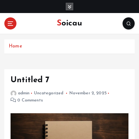
S
k
i
Soicau
p
t
o
c
Home
o
n
t
e
Untitled 7
n
t
admin
Uncategorized
November 2, 2025
0 Comments