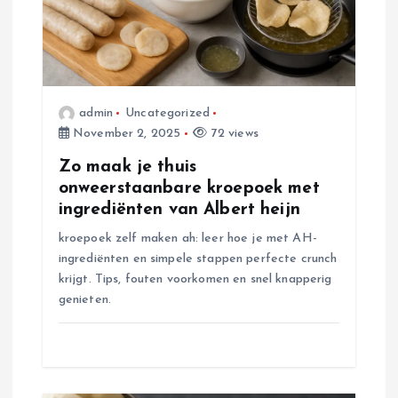
i
g
admin
Uncategorized
a
November 2, 2025
72 views
t
Zo maak je thuis
onweerstaanbare kroepoek met
i
ingrediënten van Albert heijn
kroepoek zelf maken ah: leer hoe je met AH-
o
ingrediënten en simpele stappen perfecte crunch
krijgt. Tips, fouten voorkomen en snel knapperig
n
genieten.