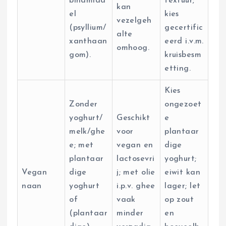
bindmidd
textuur;
kan
el
kies
vezelgeh
(psyllium/
gecertific
alte
xanthaan
eerd i.v.m.
omhoog.
gom).
kruisbesm
etting.
Kies
Zonder
ongezoet
yoghurt/
Geschikt
e
melk/ghe
voor
plantaar
e; met
vegan en
dige
plantaar
lactosevri
yoghurt;
Vegan
dige
j; met olie
eiwit kan
naan
yoghurt
i.p.v. ghee
lager; let
of
vaak
op zout
(plantaar
minder
en