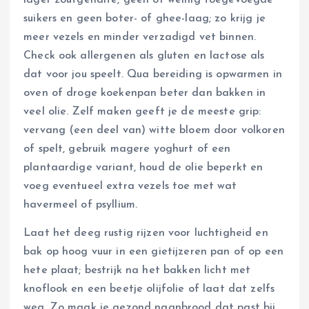
lager zoutgehalte, geen of weinig toegevoegde
suikers en geen boter- of ghee-laag; zo krijg je
meer vezels en minder verzadigd vet binnen.
Check ook allergenen als gluten en lactose als
dat voor jou speelt. Qua bereiding is opwarmen in
oven of droge koekenpan beter dan bakken in
veel olie. Zelf maken geeft je de meeste grip:
vervang (een deel van) witte bloem door volkoren
of spelt, gebruik magere yoghurt of een
plantaardige variant, houd de olie beperkt en
voeg eventueel extra vezels toe met wat
havermeel of psyllium.
Laat het deeg rustig rijzen voor luchtigheid en
bak op hoog vuur in een gietijzeren pan of op een
hete plaat; bestrijk na het bakken licht met
knoflook en een beetje olijfolie of laat dat zelfs
weg. Zo maak je gezond naanbrood dat past bij