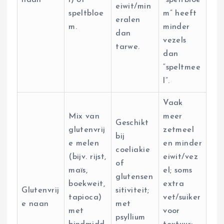
eiwit/min
speltbloe
m” heeft
eralen
m.
minder
dan
vezels
tarwe.
dan
“speltmee
l”.
Vaak
Mix van
meer
Geschikt
glutenvrij
zetmeel
bij
e melen
en minder
coeliakie
(bijv. rijst,
eiwit/vez
of
maïs,
el; soms
glutensen
boekweit,
extra
Glutenvrij
sitiviteit;
tapioca)
vet/suiker
e naan
met
met
voor
psyllium