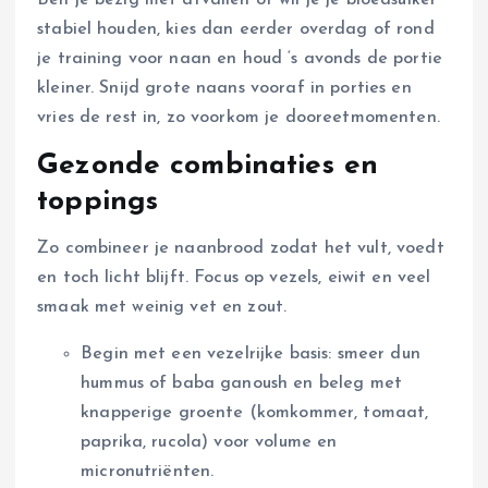
Ben je bezig met afvallen of wil je je bloedsuiker
stabiel houden, kies dan eerder overdag of rond
je training voor naan en houd ‘s avonds de portie
kleiner. Snijd grote naans vooraf in porties en
vries de rest in, zo voorkom je dooreetmomenten.
Gezonde combinaties en
toppings
Zo combineer je naanbrood zodat het vult, voedt
en toch licht blijft. Focus op vezels, eiwit en veel
smaak met weinig vet en zout.
Begin met een vezelrijke basis: smeer dun
hummus of baba ganoush en beleg met
knapperige groente (komkommer, tomaat,
paprika, rucola) voor volume en
micronutriënten.