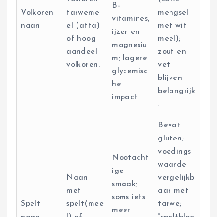
B-
Volkoren
tarweme
mengsel
vitamines,
naan
el (atta)
met wit
ijzer en
of hoog
meel);
magnesiu
aandeel
zout en
m; lagere
volkoren.
vet
glycemisc
blijven
he
belangrijk
impact.
.
Bevat
gluten;
voedings
Nootacht
waarde
ige
Naan
vergelijkb
smaak;
met
aar met
soms iets
Spelt
spelt(mee
tarwe;
meer
naan
l) of
“speltbloe