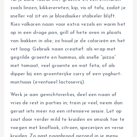
zoals linzen, kikkererwten, kip, vis of tofu, zodat je
sneller vol zit en je bloedsuiker stabieler blijft.
Kies volkoren naan voor extra vezels en warm het
op in een droge pan, grill of hete oven in plaats
van bakken in olie; zo houd je de calorieën en het
vet laag. Gebruik naan creatief: als wrap met
gegrilde groente en hummus, als snelle “pizza”
met tomaat, veel groente en wat feta, of als
dipper bij een groenterijke curry of een yoghurt-
muntsaus (eventueel lactosevrij).
Werk je aan gewichtsverlies, deel een naan of
vries de rest in porties in; train je veel, neem dan
gerust iets meer na een intensieve sessie. Let op
zout door verder mild te kruiden en smaak toe te
voegen met knoflook, citroen, specerijen en verse
kruiden. Zo past naanbrood gezond in je menu