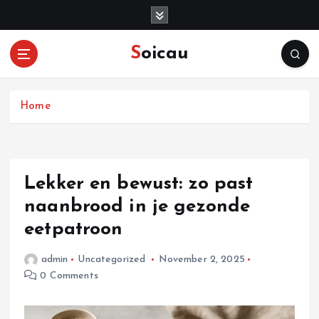
S
k
i
Soicau
p
t
o
c
Home
o
n
t
e
Lekker en bewust: zo past
n
naanbrood in je gezonde
t
eetpatroon
admin
Uncategorized
November 2, 2025
0 Comments