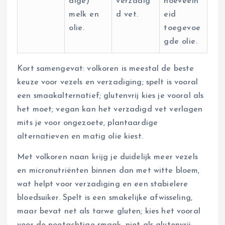
dige)
verzadig
hoeveelh
melk en
d vet.
eid
olie.
toegevoe
gde olie.
Kort samengevat: volkoren is meestal de beste
keuze voor vezels en verzadiging; spelt is vooral
een smaakalternatief; glutenvrij kies je vooral als
het moet; vegan kan het verzadigd vet verlagen
mits je voor ongezoete, plantaardige
alternatieven en matig olie kiest.
Met volkoren naan krijg je duidelijk meer vezels
en micronutriënten binnen dan met witte bloem,
wat helpt voor verzadiging en een stabielere
bloedsuiker. Spelt is een smakelijke afwisseling,
maar bevat net als tarwe gluten; kies het vooral
voor de nootachtige smaak, niet als glutenvrij