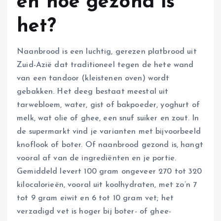
en hoe gezond is
het?
Naanbrood is een luchtig, gerezen platbrood uit
Zuid-Azië dat traditioneel tegen de hete wand
van een tandoor (kleistenen oven) wordt
gebakken. Het deeg bestaat meestal uit
tarwebloem, water, gist of bakpoeder, yoghurt of
melk, wat olie of ghee, een snuf suiker en zout. In
de supermarkt vind je varianten met bijvoorbeeld
knoflook of boter. Of naanbrood gezond is, hangt
vooral af van de ingrediënten en je portie.
Gemiddeld levert 100 gram ongeveer 270 tot 320
kilocalorieën, vooral uit koolhydraten, met zo’n 7
tot 9 gram eiwit en 6 tot 10 gram vet; het
verzadigd vet is hoger bij boter- of ghee-