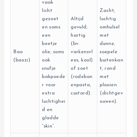
vaak
licht
Zacht,
gezoet
Altijd
luchtig
en soms
gevuld;
omhulsel
een
hartig
met
beetje
(bv.
dunne,
Bao
olie; soms
varkensvl
soepele
(baozi)
ook
ees, kool)
buitenkan
snufje
of zoet
t; rond
bakpoede
(rodebon
met
r voor
enpasta,
plooien
extra
custard).
(dichtgev
luchtighei
ouwen).
d en
gladde
“skin”.