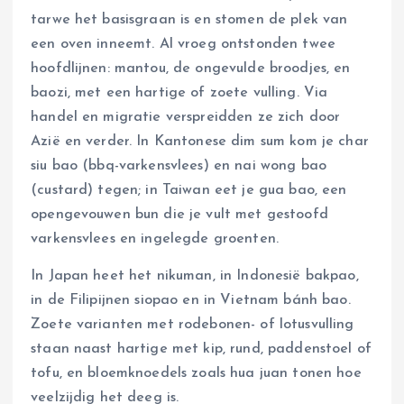
tarwe het basisgraan is en stomen de plek van
een oven inneemt. Al vroeg ontstonden twee
hoofdlijnen: mantou, de ongevulde broodjes, en
baozi, met een hartige of zoete vulling. Via
handel en migratie verspreidden ze zich door
Azië en verder. In Kantonese dim sum kom je char
siu bao (bbq-varkensvlees) en nai wong bao
(custard) tegen; in Taiwan eet je gua bao, een
opengevouwen bun die je vult met gestoofd
varkensvlees en ingelegde groenten.
In Japan heet het nikuman, in Indonesië bakpao,
in de Filipijnen siopao en in Vietnam bánh bao.
Zoete varianten met rodebonen- of lotusvulling
staan naast hartige met kip, rund, paddenstoel of
tofu, en bloemknoedels zoals hua juan tonen hoe
veelzijdig het deeg is.