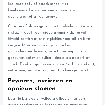
krokante tofu of paddenstoel met
komkommerlinten, lente-ui en een lepel
gochujang- of srirachamayo.
Char siu of kleverige kip met chili-olie en zwarte
rijstazijn geeft een diepe umami-kick, terwijl
kimchi, rettich of snelle pickles voor pit en bite
zorgen. Mantou serveer je simpel met
gecondenseerde melk, zwarte sesampasta of
gezouten boter en suiker, ideaal als dessert of
snack. Denk altijd in contrasten: zacht + krokant,
vet + zuur, warm + fris, zodat je bun sprankelt.
Bewaren, invriezen en
opnieuw stomen
Laat je buns eerst volledig afkoelen, anders
vormt condens ijs en krijgen ze na opwarmen