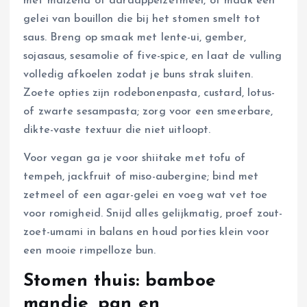
met maizena of aardappelzetmeel, of maak een
gelei van bouillon die bij het stomen smelt tot
saus. Breng op smaak met lente-ui, gember,
sojasaus, sesamolie of five-spice, en laat de vulling
volledig afkoelen zodat je buns strak sluiten.
Zoete opties zijn rodebonenpasta, custard, lotus-
of zwarte sesampasta; zorg voor een smeerbare,
dikte-vaste textuur die niet uitloopt.
Voor vegan ga je voor shiitake met tofu of
tempeh, jackfruit of miso-aubergine; bind met
zetmeel of een agar-gelei en voeg wat vet toe
voor romigheid. Snijd alles gelijkmatig, proef zout-
zoet-umami in balans en houd porties klein voor
een mooie rimpelloze bun.
Stomen thuis: bamboe
mandje, pan en