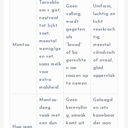
Tarweblo
Geen
Uniform,
em + gist;
vulling;
luchtig en
neutraal
wordt
licht
tot licht
gegeten
veerkrach
zoet;
als
tig;
meestal
Mantou
“brood”
meestal
weinig/ge
of bij
cilindrisch
en vet;
gerechte
of ovaal,
soms melk
n om
glad
voor
sauzen op
oppervlak
extra
te nemen.
.
malsheid.
Mantou-
Geen
Gelaagd
deeg;
kernvullin
en iets
vaak met
g; smaak
kauwbaar
een dun
komt uit
der aan
Hua juan