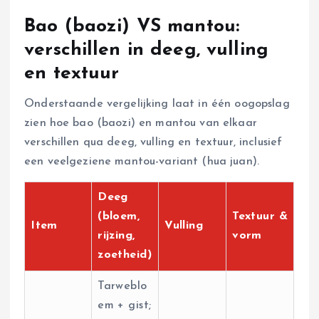
Bao (baozi) VS mantou:
verschillen in deeg, vulling
en textuur
Onderstaande vergelijking laat in één oogopslag
zien hoe bao (baozi) en mantou van elkaar
verschillen qua deeg, vulling en textuur, inclusief
een veelgeziene mantou-variant (hua juan).
Deeg
(bloem,
Textuur &
Item
Vulling
rijzing,
vorm
zoetheid)
Tarweblo
em + gist;