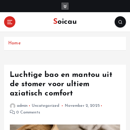
S
k
i
Soicau
p
t
o
c
Home
o
n
t
e
Luchtige bao en mantou uit
n
de stomer voor ultiem
t
aziatisch comfort
admin
Uncategorized
November 2, 2025
0 Comments