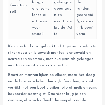
laagje
gelaagde
de
(mantou-
olie; soms
deeglage
randen;
rol)
lente-ui
n en
gedraaid
ertussen
eventuele
/gevouwe
voor
kruiden/ol
n “bloem”-
smaak.
ie.
vorm.
Kerninzicht: baozi gebruikt licht gezoet, vaak iets
rijker deeg en is gevuld; mantou is ongevuld en
neutraler van smaak, met hua juan als gelaagde
mantou-variant voor extra textuur.
Baozi en mantou lijken op elkaar, maar het deeg
en de bite verschillen duidelijk. Bao-deeg is vaak
verrijkt met een beetje suiker, olie of melk en soms
bakpoeder naast gist. Daardoor krijg je een
dunnere, elastische “huid” die soepel rond de