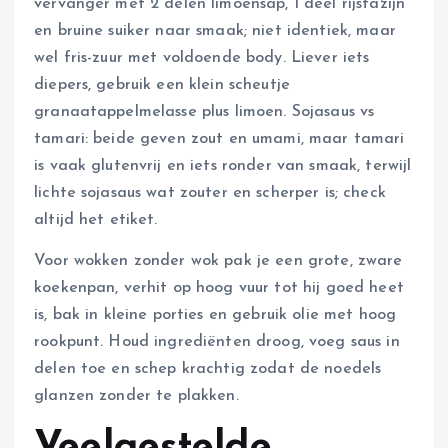
vervanger met 2 delen limoensap, 1 deel rijstazijn
en bruine suiker naar smaak; niet identiek, maar
wel fris-zuur met voldoende body. Liever iets
diepers, gebruik een klein scheutje
granaatappelmelasse plus limoen. Sojasaus vs
tamari: beide geven zout en umami, maar tamari
is vaak glutenvrij en iets ronder van smaak, terwijl
lichte sojasaus wat zouter en scherper is; check
altijd het etiket.
Voor wokken zonder wok pak je een grote, zware
koekenpan, verhit op hoog vuur tot hij goed heet
is, bak in kleine porties en gebruik olie met hoog
rookpunt. Houd ingrediënten droog, voeg saus in
delen toe en schep krachtig zodat de noedels
glanzen zonder te plakken.