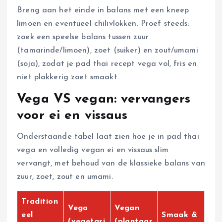
Breng aan het einde in balans met een kneep
limoen en eventueel chilivlokken. Proef steeds:
zoek een speelse balans tussen zuur
(tamarinde/limoen), zoet (suiker) en zout/umami
(soja), zodat je pad thai recept vega vol, fris en
niet plakkerig zoet smaakt.
Vega VS vegan: vervangers
voor ei en vissaus
Onderstaande tabel laat zien hoe je in pad thai
vega en volledig vegan ei en vissaus slim
vervangt, met behoud van de klassieke balans van
zuur, zoet, zout en umami.
Tradition
Vega
Vegan
eel
Smaak &
(vegetari
(plantaar