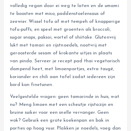
volledig vegan door ei weg te laten en de umami
te boosten met miso, paddenstoelensaus of
zeewier. Wissel tofu af met tempeh of knapperige
tofu-puffs, en speel met groenten als broccoli,
sugar snaps, paksoi, wortel of shiitake. Glutenvrij
lukt met tamari en rijstnoedels, nootvrij met
geroosterde sesam of krokante uitjes in plaats
van pinda. Serveer je recept pad thai vegetarisch
dampend heet, met limoenpartjes, extra taugé,
koriander en chili aan tafel zodat iedereen zijn
bord kan finetunen.
Veelgestelde vragen: geen tamarinde in huis, wat
nu? Meng limoen met een scheutje rijstazijn en
bruine suiker voor een snelle vervanger. Geen
wok? Gebruik een grote koekenpan en bak in
porties op hoog vuur. Plakken je noedels, voeg dan