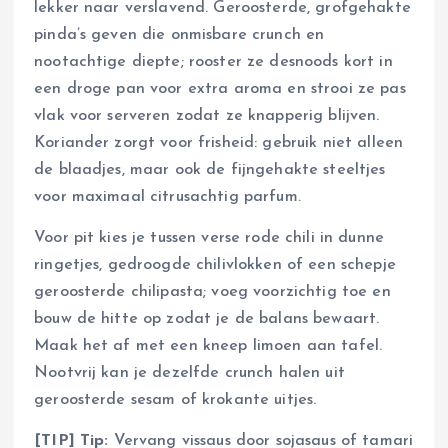
lekker naar verslavend. Geroosterde, grofgehakte
pinda’s geven die onmisbare crunch en
nootachtige diepte; rooster ze desnoods kort in
een droge pan voor extra aroma en strooi ze pas
vlak voor serveren zodat ze knapperig blijven.
Koriander zorgt voor frisheid: gebruik niet alleen
de blaadjes, maar ook de fijngehakte steeltjes
voor maximaal citrusachtig parfum.
Voor pit kies je tussen verse rode chili in dunne
ringetjes, gedroogde chilivlokken of een schepje
geroosterde chilipasta; voeg voorzichtig toe en
bouw de hitte op zodat je de balans bewaart.
Maak het af met een kneep limoen aan tafel.
Nootvrij kan je dezelfde crunch halen uit
geroosterde sesam of krokante uitjes.
[TIP] Tip:
Vervang vissaus door sojasaus of tamari