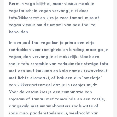
Kern: in vega blijft ei, maar vissaus maak je
vegetarisch; in vegan vervang je ei door
tofu/kikkererwt en kies je voor tamari, miso of
vegan vissaus om de umami van pad thai te
behouden.
In een pad thai vega kun je prima een eitje
roerbakken voor romigheid en binding, maar ga je
vegan, dan vervang je ei makkelijk. Maak een
snelle tofu scramble van verkruimelde stevige tofu
met een snuf kurkuma en kala namak (zwavelzout
met lichte ei-smaak), of bak een dun “omeletje”
van kikkererwtenmeel dat je in reepjes snijdt.
Voor de vissaus kies je een combinatie van
sojasaus of tamari met tamarinde en een zoetje,
aangevuld met umami-boosters zoals witte of
rode miso, paddenstoelensaus, weekvocht van