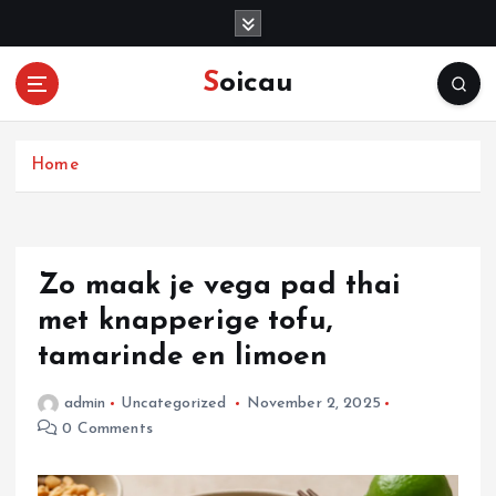
S
k
i
Soicau
p
t
o
c
Home
o
n
t
e
Zo maak je vega pad thai
n
met knapperige tofu,
t
tamarinde en limoen
admin
Uncategorized
November 2, 2025
0 Comments