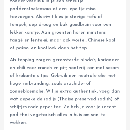
zonder vissaus kun je een scheutje
paddenstoelensaus of een lepeltje miso
toevoegen. Als eiwit kies je stevige tofu of
tempeh; dep droog en bak goudbruin voor een
lekker korstje. Aan groenten horen minstens
taugé en lente-ui, maar ook wortel, Chinese kool
of paksoi en knoflook doen het top.
Als topping zorgen geroosterde pinda’s, koriander
en chili voor crunch en pit; nootvrij kan met sesam
of krokante uitjes. Gebruik een neutrale olie met
hoge verbranding, zoals arachide- of
zonnebloemolie. Wil je extra authentiek, voeg dan
wat gepekelde radijs (Thaise preserved radish) of
schijfjes rode peper toe. Zo heb je voor je recept
pad thai vegetarisch alles in huis om snel te
wokken.