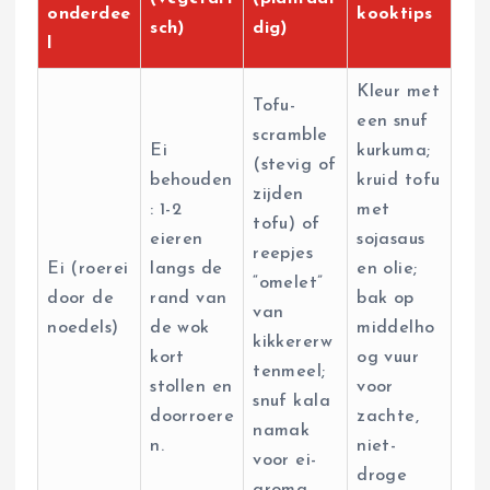
onderdee
kooktips
sch)
dig)
l
Kleur met
Tofu-
een snuf
scramble
Ei
kurkuma;
(stevig of
behouden
kruid tofu
zijden
: 1-2
met
tofu) of
eieren
sojasaus
reepjes
Ei (roerei
langs de
en olie;
“omelet”
door de
rand van
bak op
van
noedels)
de wok
middelho
kikkererw
kort
og vuur
tenmeel;
stollen en
voor
snuf kala
doorroere
zachte,
namak
n.
niet-
voor ei-
droge
aroma.