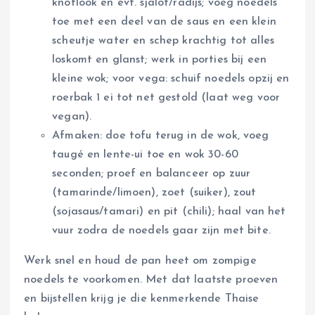
knoflook en evt. sjalot/radijs; voeg noedels
toe met een deel van de saus en een klein
scheutje water en schep krachtig tot alles
loskomt en glanst; werk in porties bij een
kleine wok; voor vega: schuif noedels opzij en
roerbak 1 ei tot net gestold (laat weg voor
vegan).
Afmaken: doe tofu terug in de wok, voeg
taugé en lente-ui toe en wok 30-60
seconden; proef en balanceer op zuur
(tamarinde/limoen), zoet (suiker), zout
(sojasaus/tamari) en pit (chili); haal van het
vuur zodra de noedels gaar zijn met bite.
Werk snel en houd de pan heet om zompige
noedels te voorkomen. Met dat laatste proeven
en bijstellen krijg je die kenmerkende Thaise