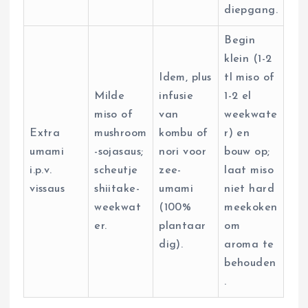
diepgang.
Begin
klein (1-2
Idem, plus
tl miso of
Milde
infusie
1-2 el
miso of
van
weekwate
Extra
mushroom
kombu of
r) en
umami
-sojasaus;
nori voor
bouw op;
i.p.v.
scheutje
zee-
laat miso
vissaus
shiitake-
umami
niet hard
weekwat
(100%
meekoken
er.
plantaar
om
dig).
aroma te
behouden
.