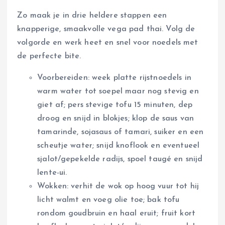
Zo maak je in drie heldere stappen een
knapperige, smaakvolle vega pad thai. Volg de
volgorde en werk heet en snel voor noedels met
de perfecte bite.
Voorbereiden: week platte rijstnoedels in
warm water tot soepel maar nog stevig en
giet af; pers stevige tofu 15 minuten, dep
droog en snijd in blokjes; klop de saus van
tamarinde, sojasaus of tamari, suiker en een
scheutje water; snijd knoflook en eventueel
sjalot/gepekelde radijs, spoel taugé en snijd
lente-ui.
Wokken: verhit de wok op hoog vuur tot hij
licht walmt en voeg olie toe; bak tofu
rondom goudbruin en haal eruit; fruit kort