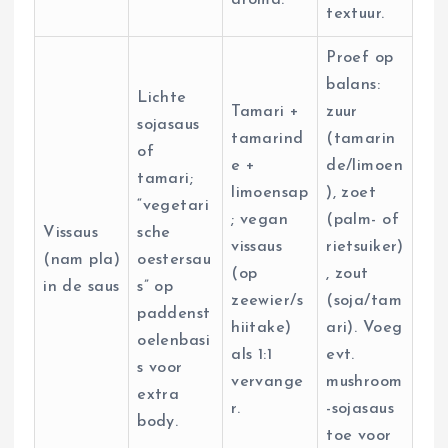
textuur.
Proef op
balans:
Lichte
Tamari +
zuur
sojasaus
tamarind
(tamarin
of
e +
de/limoen
tamari;
limoensap
), zoet
“vegetari
; vegan
(palm- of
Vissaus
sche
vissaus
rietsuiker)
(nam pla)
oestersau
(op
, zout
in de saus
s” op
zeewier/s
(soja/tam
paddenst
hiitake)
ari). Voeg
oelenbasi
als 1:1
evt.
s voor
vervange
mushroom
extra
r.
-sojasaus
body.
toe voor