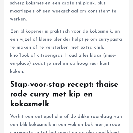
scherp koksmes en een grote snijplank, plus
maatlepels of een weegschaal om consistent te
werken.
Een blikopener is praktisch voor de kokosmelk, en
een vijzel of kleine blender helpt je om currypasta
te maken of te versterken met extra chili,
knoflook of citroengras. Houd alles klaar (mise-
en-place) zodat je snel en op hoog vuur kunt
koken.
Stap-voor-stap recept: thaise
rode curry met kip en
kokosmelk
Verhit een eetlepel olie of de dikke roomlaag van
een blik kokosmelk in een wok en bak hier je rode
currypasta in tot het geurt en de olie rood kleurt.