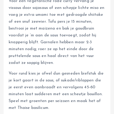
Voor een vegetarische rode curry vervang je
vissaus door sojasaus of een schepje lichte miso en
voeg je extra umami toe met gedroogde shiitake
of een snuf zeewier. Tofu pers je 15 minuten,
bestrooi je met maizena en bak je goudbruin
voordat je ‘m aan de saus toevoegt, zodat hij
knapperig blijft. Garnalen hebben maar 2-3
minuten nodig; roer ze op het einde door de
pruttelende saus en haal direct van het vuur
zodat ze sappig blijven.
Voor rund kies je ofwel dun gesneden biefstuk die
je kort gaart in de saus, of sukade/riblappen die
je eerst even aanbraadt en vervolgens 45-60
minuten laat sudderen met een scheutje bouillon.
Speel met groenten per seizoen en maak het af
met Thaise basilicum.