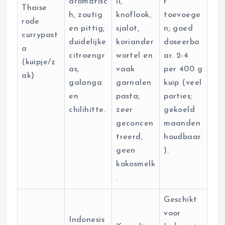
aromatisc
il,
r
Thaise
h, zoutig
knoflook,
toevoege
rode
en pittig;
sjalot,
n; goed
currypast
duidelijke
koriander
doseerba
a
citroengr
wortel en
ar. 2-4
(kuipje/z
as,
vaak
per 400 g
ak)
galanga
garnalen
kuip (veel
en
pasta;
porties;
chilihitte.
zeer
gekoeld
geconcen
maanden
treerd,
houdbaar
geen
).
kokosmelk
.
Geschikt
voor
Indonesis