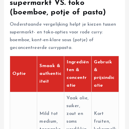
supermarkt VS. toko
(boemboe, potje of pasta)
Onderstaande vergelijking helpt je kiezen tussen
supermarkt- en toko-opties voor rode curry:
boemboe, kant-en-klare saus (potje) of
geconcentreerde currypasta.
Ingrediën
Gebruik
Smaak &
ten &
&
Optie
authentic
concentr
prijsindic
iteit
atie
atie
Vaak olie,
suiker,
Mild tot
zout en
Kort
medium,
soms
fruiten,