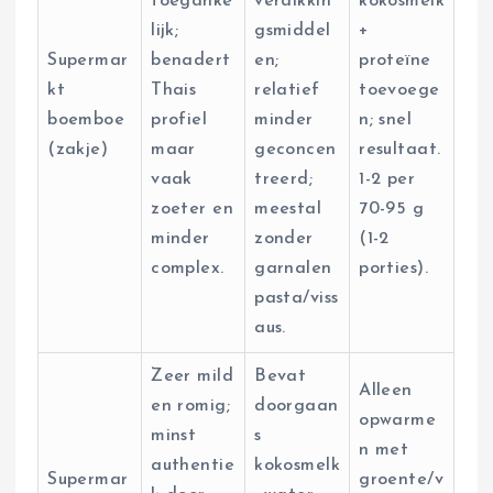
toeganke
verdikkin
kokosmelk
lijk;
gsmiddel
+
Supermar
benadert
en;
proteïne
kt
Thais
relatief
toevoege
boemboe
profiel
minder
n; snel
(zakje)
maar
geconcen
resultaat.
vaak
treerd;
1-2 per
zoeter en
meestal
70-95 g
minder
zonder
(1-2
complex.
garnalen
porties).
pasta/viss
aus.
Zeer mild
Bevat
Alleen
en romig;
doorgaan
opwarme
minst
s
n met
authentie
kokosmelk
Supermar
groente/v