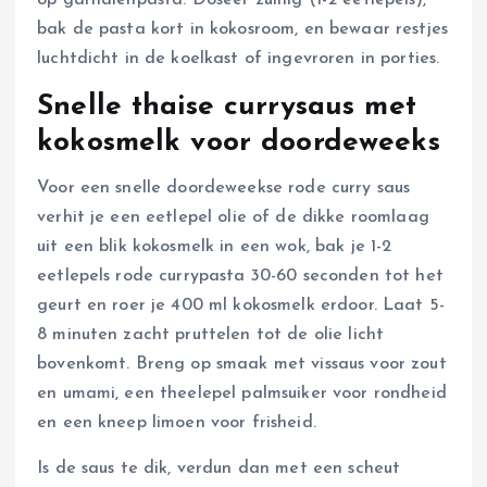
op garnalenpasta. Doseer zuinig (1-2 eetlepels),
bak de pasta kort in kokosroom, en bewaar restjes
luchtdicht in de koelkast of ingevroren in porties.
Snelle thaise currysaus met
kokosmelk voor doordeweeks
Voor een snelle doordeweekse rode curry saus
verhit je een eetlepel olie of de dikke roomlaag
uit een blik kokosmelk in een wok, bak je 1-2
eetlepels rode currypasta 30-60 seconden tot het
geurt en roer je 400 ml kokosmelk erdoor. Laat 5-
8 minuten zacht pruttelen tot de olie licht
bovenkomt. Breng op smaak met vissaus voor zout
en umami, een theelepel palmsuiker voor rondheid
en een kneep limoen voor frisheid.
Is de saus te dik, verdun dan met een scheut