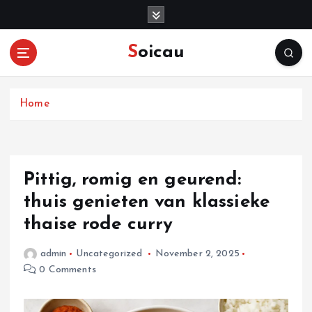
S
k
i
Soicau
p
t
o
c
Home
o
n
t
e
Pittig, romig en geurend:
n
thuis genieten van klassieke
t
thaise rode curry
admin
Uncategorized
November 2, 2025
0 Comments