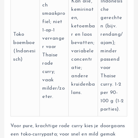
Kan olie,
Indonesis
ch
kemirinot
che
smaakpro
en,
gerechte
fiel; niet
ketoemba
n (bijv.
1-op-1
Toko
r en laos
rendang/
vervange
boemboe
bevatten;
ajam);
r voor
(Indonesi
variabele
minder
Thaise
sch)
concentr
passend
rode
atie;
voor
curry;
andere
Thaise
vaak
kruidenba
curry. 1-2
milder/zo
lans.
per 90-
eter.
100 g (1-2
porties).
Voor pure, krachtige rode curry kies je doorgaans
een toko-currypasta; voor snel en mild gemak