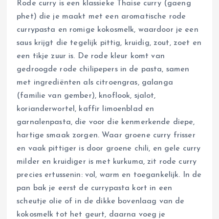
Rode curry is een klassieke Thaise curry (gaeng
phet) die je maakt met een aromatische rode
currypasta en romige kokosmelk, waardoor je een
saus krijgt die tegelijk pittig, kruidig, zout, zoet en
een tikje zuur is. De rode kleur komt van
gedroogde rode chilipepers in de pasta, samen
met ingrediënten als citroengras, galanga
(familie van gember), knoflook, sjalot,
korianderwortel, kaffir limoenblad en
garnalenpasta, die voor die kenmerkende diepe,
hartige smaak zorgen. Waar groene curry frisser
en vaak pittiger is door groene chili, en gele curry
milder en kruidiger is met kurkuma, zit rode curry
precies ertussenin: vol, warm en toegankelijk. In de
pan bak je eerst de currypasta kort in een
scheutje olie of in de dikke bovenlaag van de
kokosmelk tot het geurt, daarna voeg je