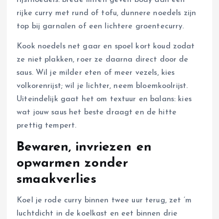
rijstnoedels: brede linten geven body aan een
rijke curry met rund of tofu, dunnere noedels zijn
top bij garnalen of een lichtere groentecurry.
Kook noedels net gaar en spoel kort koud zodat
ze niet plakken, roer ze daarna direct door de
saus. Wil je milder eten of meer vezels, kies
volkorenrijst; wil je lichter, neem bloemkoolrijst.
Uiteindelijk gaat het om textuur en balans: kies
wat jouw saus het beste draagt en de hitte
prettig tempert.
Bewaren, invriezen en
opwarmen zonder
smaakverlies
Koel je rode curry binnen twee uur terug, zet ‘m
luchtdicht in de koelkast en eet binnen drie