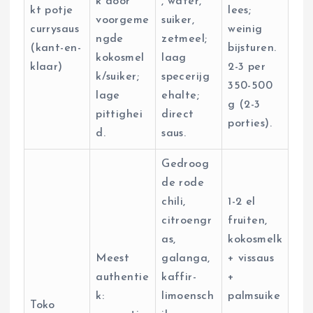
k door
, water,
kt potje
lees;
voorgeme
suiker,
currysaus
weinig
ngde
zetmeel;
(kant-en-
bijsturen.
kokosmel
laag
klaar)
2-3 per
k/suiker;
specerijg
350-500
lage
ehalte;
g (2-3
pittighei
direct
porties).
d.
saus.
Gedroog
de rode
chili,
1-2 el
citroengr
fruiten,
as,
kokosmelk
Meest
galanga,
+ vissaus
authentie
kaffir-
+
k:
limoensch
palmsuike
Toko