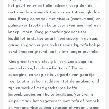
het geurt en er wat olie loskomt, voeg dan de
rest van de kokosmelk toe en roer tot een gladde
saus. Breng op smaak met vissaus (zout/umami) en
palmsuiker (zoet) en balanceer eventueel met een
kneep limoen. Voeg je hoofdinge­driënt toe:
kipdijfilet in stukjes gaart mooi sappig in de saus;
garnalen gaan er pas op het einde bij; tofu bak je
eerst knapperig; rund laat je iets langer pruttelen.
Kies groenten die stevig blijven, zoals paprika,
sperziebonen, bamboescheuten of Thaise
aubergine, en voeg ze in volgorde van gaartijd
toe. Laat alles kort sudderen tot de smaken rond
zijn en werk af met gescheurde kaffir
limoenblaadjes en Thaise basilicum. Variëren is
simpel: maak het vegetarisch met tofu of tempeh
en vervang vissaus door sojasaus of vegan vissaus,