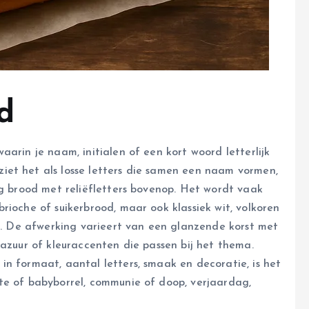
d
arin je naam, initialen of een kort woord letterlijk
iet het als losse letters die samen een naam vormen,
ig brood met reliëfletters bovenop. Het wordt vaak
rioche of suikerbrood, maar ook klassiek wit, volkoren
en. De afwerking varieert van een glanzende korst met
lazuur of kleuraccenten die passen bij het thema.
n formaat, aantal letters, smaak en decoratie, is het
te of babyborrel, communie of doop, verjaardag,