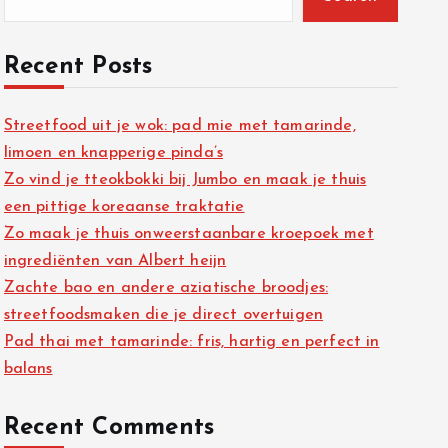
Recent Posts
Streetfood uit je wok: pad mie met tamarinde,
limoen en knapperige pinda’s
Zo vind je tteokbokki bij Jumbo en maak je thuis
een pittige koreaanse traktatie
Zo maak je thuis onweerstaanbare kroepoek met
ingrediënten van Albert heijn
Zachte bao en andere aziatische broodjes:
streetfoodsmaken die je direct overtuigen
Pad thai met tamarinde: fris, hartig en perfect in
balans
Recent Comments