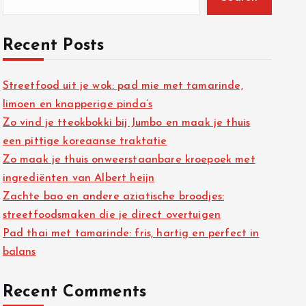
Recent Posts
Streetfood uit je wok: pad mie met tamarinde,
limoen en knapperige pinda’s
Zo vind je tteokbokki bij Jumbo en maak je thuis
een pittige koreaanse traktatie
Zo maak je thuis onweerstaanbare kroepoek met
ingrediënten van Albert heijn
Zachte bao en andere aziatische broodjes:
streetfoodsmaken die je direct overtuigen
Pad thai met tamarinde: fris, hartig en perfect in
balans
Recent Comments