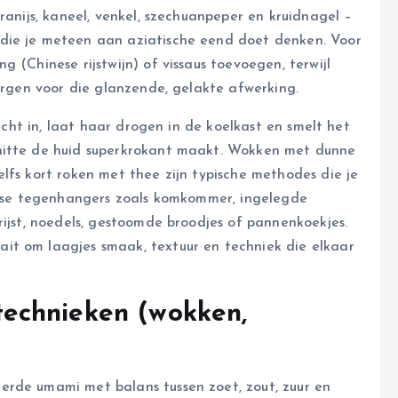
ranijs, kaneel, venkel, szechuanpeper en kruidnagel –
die je meteen aan aziatische eend doet denken. Voor
 (Chinese rijstwijn) of vissaus toevoegen, terwijl
zorgen voor die glanzende, gelakte afwerking.
licht in, laat haar drogen in de koelkast en smelt het
hitte de huid superkrokant maakt. Wokken met dunne
lfs kort roken met thee zijn typische methodes die je
risse tegenhangers zoals komkommer, ingelegde
rijst, noedels, gestoomde broodjes of pannenkoekjes.
it om laagjes smaak, textuur en techniek die elkaar
echnieken (wokken,
erde umami met balans tussen zoet, zout, zuur en