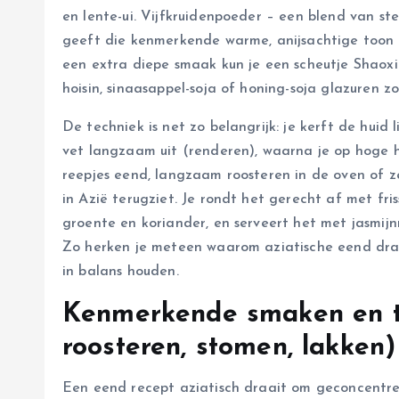
en lente-ui. Vijfkruidenpoeder – een blend van ste
geeft die kenmerkende warme, anijsachtige toon 
een extra diepe smaak kun je een scheutje Shaoxing
hoisin, sinaasappel-soja of honing-soja glazuren 
De techniek is net zo belangrijk: je kerft de huid 
vet langzaam uit (renderen), waarna je op hoge 
reepjes eend, langzaam roosteren in de oven of ze
in Azië terugziet. Je rondt het gerecht af met f
groente en koriander, en serveert het met jasmijn
Zo herken je meteen waarom aziatische eend draa
in balans houden.
Kenmerkende smaken en t
roosteren, stomen, lakken)
Een eend recept aziatisch draait om geconcentre