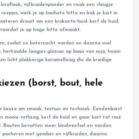
, knoflook, vijfkruidenpoeder en vaak een vleugje
 reepjes, werk je op loeihete hitte en bak je kort in
oosteren draait om een krokante huid: kerf de huid,
voordat je op hoge hitte afmaakt.
ten, zodat ze boterzacht worden en daarna snel
 herhaalde laagjes glazuur op basis van soja, hoisin
een licht plakkerige karamellaag die de kruidige
iezen (borst, bout, hele
e keuze om smaak, textuur en techniek. Eendenborst
een mooie vetlaag, kerf de huid en gaar kort tot rosé
id. Bouten bevatten meer bindweefsel en worden
 pocheren met gember en vijfkruiden, daarna