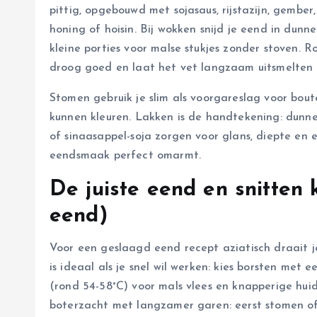
pittig, opgebouwd met sojasaus, rijstazijn, gember
honing of hoisin. Bij wokken snijd je eend in dunne
kleine porties voor malse stukjes zonder stoven. R
droog goed en laat het vet langzaam uitsmelten 
Stomen gebruik je slim als voorgareslag voor bou
kunnen kleuren. Lakken is de handtekening: dunne,
of sinaasappel-soja zorgen voor glans, diepte en 
eendsmaak perfect omarmt.
De juiste eend en snitten k
eend)
Voor een geslaagd eend recept aziatisch draait j
is ideaal als je snel wil werken: kies borsten met 
(rond 54-58°C) voor mals vlees en knapperige hu
boterzacht met langzamer garen: eerst stomen of