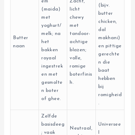
em
Zacht,
(bijv.
(maida)
licht
butter
met
chewy
chicken,
yoghurt/
met
dal
melk; na
tandoor-
Butter
makhani)
het
achtige
naan
en pittige
bakken
blazen;
gerechte
royaal
volle,
n die
ingestrek
romige
baat
en met
boterfinis
hebben
gesmolte
h.
bij
n boter
romigheid
of ghee.
.
Zelfde
basisdeeg
Universee
Neutraal,
; vaak
l