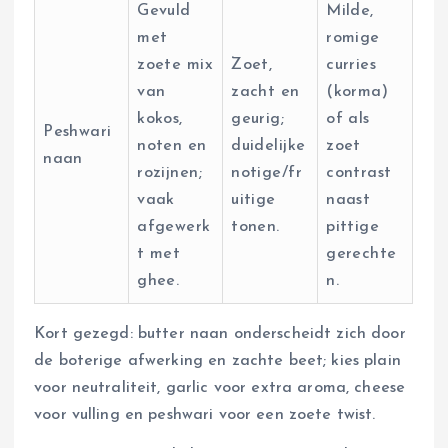
Gevuld
Milde,
met
romige
zoete mix
Zoet,
curries
van
zacht en
(korma)
kokos,
geurig;
of als
Peshwari
noten en
duidelijke
zoet
naan
rozijnen;
notige/fr
contrast
vaak
uitige
naast
afgewerk
tonen.
pittige
t met
gerechte
ghee.
n.
Kort gezegd: butter naan onderscheidt zich door
de boterige afwerking en zachte beet; kies plain
voor neutraliteit, garlic voor extra aroma, cheese
voor vulling en peshwari voor een zoete twist.