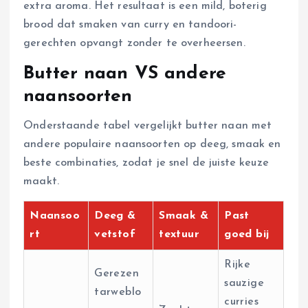
extra aroma. Het resultaat is een mild, boterig
brood dat smaken van curry en tandoori-
gerechten opvangt zonder te overheersen.
Butter naan VS andere
naansoorten
Onderstaande tabel vergelijkt butter naan met
andere populaire naansoorten op deeg, smaak en
beste combinaties, zodat je snel de juiste keuze
maakt.
Naansoo
Deeg &
Smaak &
Past
rt
vetstof
textuur
goed bij
Rijke
Gerezen
sauzige
tarweblo
curries