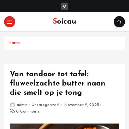
S
k
i
Soicau
p
t
o
c
Home
o
n
t
e
Van tandoor tot tafel:
n
fluweelzachte butter naan
t
die smelt op je tong
admin
Uncategorized
November 2, 2025
0 Comments