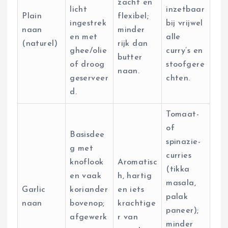
zacht en
licht
inzetbaar
Plain
flexibel;
ingestrek
bij vrijwel
naan
minder
en met
alle
(naturel)
rijk dan
ghee/olie
curry’s en
butter
of droog
stoofgere
naan.
geserveer
chten.
d.
Tomaat-
of
Basisdee
spinazie­
g met
curries
knoflook
Aromatisc
(tikka
en vaak
h, hartig
masala,
Garlic
koriander
en iets
palak
naan
bovenop;
krachtige
paneer);
afgewerk
r van
minder