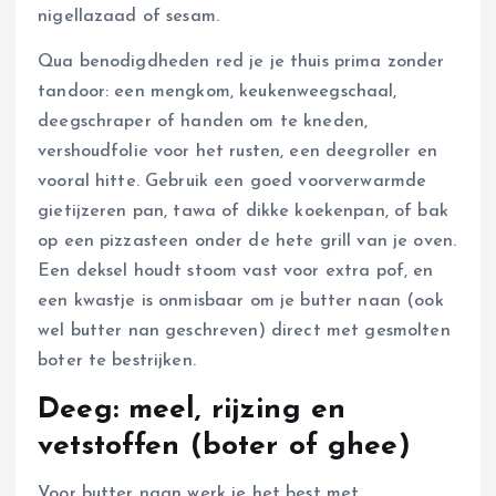
nigellazaad of sesam.
Qua benodigdheden red je je thuis prima zonder
tandoor: een mengkom, keukenweegschaal,
deegschraper of handen om te kneden,
vershoudfolie voor het rusten, een deegroller en
vooral hitte. Gebruik een goed voorverwarmde
gietijzeren pan, tawa of dikke koekenpan, of bak
op een pizzasteen onder de hete grill van je oven.
Een deksel houdt stoom vast voor extra pof, en
een kwastje is onmisbaar om je butter naan (ook
wel butter nan geschreven) direct met gesmolten
boter te bestrijken.
Deeg: meel, rijzing en
vetstoffen (boter of ghee)
Voor butter naan werk je het best met