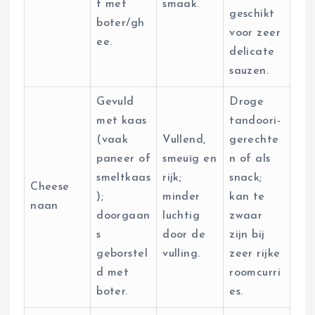
t met
smaak.
geschikt
boter/gh
voor zeer
ee.
delicate
sauzen.
Gevuld
Droge
met kaas
tandoori-
(vaak
Vullend,
gerechte
paneer of
smeuïg en
n of als
smeltkaas
rijk;
snack;
Cheese
);
minder
kan te
naan
doorgaan
luchtig
zwaar
s
door de
zijn bij
geborstel
vulling.
zeer rijke
d met
roomcurri
boter.
es.