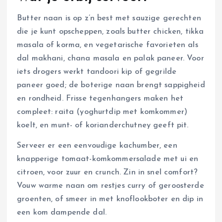
Butter naan is op z’n best met sauzige gerechten
die je kunt opscheppen, zoals butter chicken, tikka
masala of korma, en vegetarische favorieten als
dal makhani, chana masala en palak paneer. Voor
iets drogers werkt tandoori kip of gegrilde
paneer goed; de boterige naan brengt sappigheid
en rondheid. Frisse tegenhangers maken het
compleet: raita (yoghurtdip met komkommer)
koelt, en munt- of korianderchutney geeft pit.
Serveer er een eenvoudige kachumber, een
knapperige tomaat-komkommersalade met ui en
citroen, voor zuur en crunch. Zin in snel comfort?
Vouw warme naan om restjes curry of geroosterde
groenten, of smeer in met knoflookboter en dip in
een kom dampende dal.