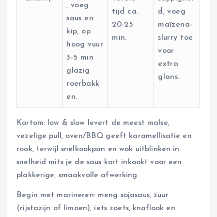
, voeg
tijd ca.
d; voeg
saus en
20-25
maïzena-
kip, op
min.
slurry toe
hoog vuur
voor
3-5 min
extra
glazig
glans.
roerbakk
en.
Kortom: low & slow levert de meest malse,
vezelige pull, oven/BBQ geeft karamellisatie en
rook, terwijl snelkookpan en wok uitblinken in
snelheid mits je de saus kort inkookt voor een
plakkerige, smaakvolle afwerking.
Begin met marineren: meng sojasaus, zuur
(rijstazijn of limoen), iets zoets, knoflook en