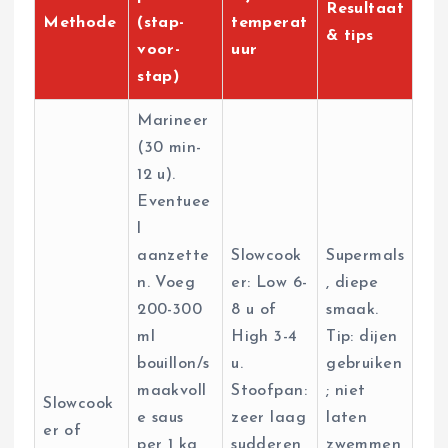
Resultaat
Methode
(stap-
temperat
& tips
voor-
uur
stap)
Marineer
(30 min-
12 u).
Eventuee
l
aanzette
Slowcook
Supermals
n. Voeg
er: Low 6-
, diepe
200-300
8 u of
smaak.
ml
High 3-4
Tip: dijen
bouillon/s
u.
gebruiken
maakvoll
Stoofpan:
; niet
Slowcook
e saus
zeer laag
laten
er of
per 1 kg
sudderen
zwemmen