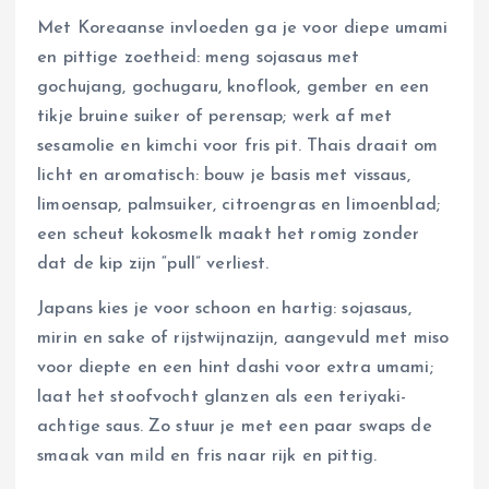
Met Koreaanse invloeden ga je voor diepe umami
en pittige zoetheid: meng sojasaus met
gochujang, gochugaru, knoflook, gember en een
tikje bruine suiker of perensap; werk af met
sesamolie en kimchi voor fris pit. Thais draait om
licht en aromatisch: bouw je basis met vissaus,
limoensap, palmsuiker, citroengras en limoenblad;
een scheut kokosmelk maakt het romig zonder
dat de kip zijn “pull” verliest.
Japans kies je voor schoon en hartig: sojasaus,
mirin en sake of rijstwijnazijn, aangevuld met miso
voor diepte en een hint dashi voor extra umami;
laat het stoofvocht glanzen als een teriyaki-
achtige saus. Zo stuur je met een paar swaps de
smaak van mild en fris naar rijk en pittig.