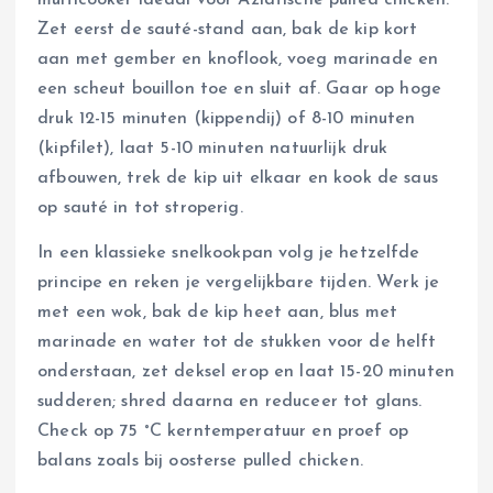
multicooker ideaal voor Aziatische pulled chicken.
Zet eerst de sauté-stand aan, bak de kip kort
aan met gember en knoflook, voeg marinade en
een scheut bouillon toe en sluit af. Gaar op hoge
druk 12-15 minuten (kippendij) of 8-10 minuten
(kipfilet), laat 5-10 minuten natuurlijk druk
afbouwen, trek de kip uit elkaar en kook de saus
op sauté in tot stroperig.
In een klassieke snelkookpan volg je hetzelfde
principe en reken je vergelijkbare tijden. Werk je
met een wok, bak de kip heet aan, blus met
marinade en water tot de stukken voor de helft
onderstaan, zet deksel erop en laat 15-20 minuten
sudderen; shred daarna en reduceer tot glans.
Check op 75 °C kerntemperatuur en proef op
balans zoals bij oosterse pulled chicken.