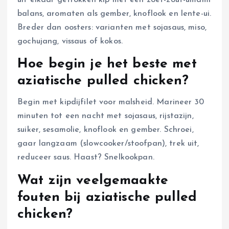
uit elkaar getrokken kip met een zoet-zout-umami
balans, aromaten als gember, knoflook en lente-ui.
Breder dan oosters: varianten met sojasaus, miso,
gochujang, vissaus of kokos.
Hoe begin je het beste met
aziatische pulled chicken?
Begin met kipdijfilet voor malsheid. Marineer 30
minuten tot een nacht met sojasaus, rijstazijn,
suiker, sesamolie, knoflook en gember. Schroei,
gaar langzaam (slowcooker/stoofpan), trek uit,
reduceer saus. Haast? Snelkookpan.
Wat zijn veelgemaakte
fouten bij aziatische pulled
chicken?