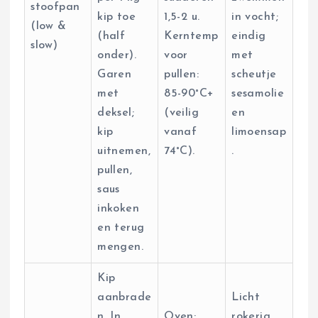
stoofpan
kip toe
1,5-2 u.
in vocht;
(low &
(half
Kerntemp
eindig
slow)
onder).
voor
met
Garen
pullen:
scheutje
met
85-90°C+
sesamolie
deksel;
(veilig
en
kip
vanaf
limoensap
uitnemen,
74°C).
.
pullen,
saus
inkoken
en terug
mengen.
Kip
aanbrade
Licht
n. In
Oven:
rokerig,