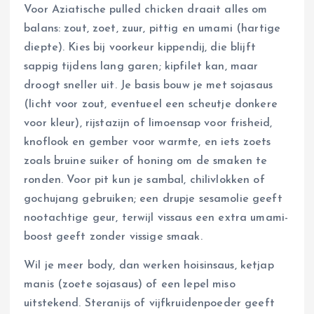
Voor Aziatische pulled chicken draait alles om
balans: zout, zoet, zuur, pittig en umami (hartige
diepte). Kies bij voorkeur kippendij, die blijft
sappig tijdens lang garen; kipfilet kan, maar
droogt sneller uit. Je basis bouw je met sojasaus
(licht voor zout, eventueel een scheutje donkere
voor kleur), rijstazijn of limoensap voor frisheid,
knoflook en gember voor warmte, en iets zoets
zoals bruine suiker of honing om de smaken te
ronden. Voor pit kun je sambal, chilivlokken of
gochujang gebruiken; een drupje sesamolie geeft
nootachtige geur, terwijl vissaus een extra umami-
boost geeft zonder vissige smaak.
Wil je meer body, dan werken hoisinsaus, ketjap
manis (zoete sojasaus) of een lepel miso
uitstekend. Steranijs of vijfkruidenpoeder geeft