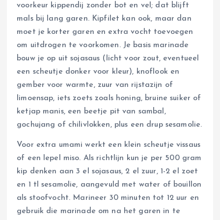
voorkeur kippendij zonder bot en vel; dat blijft
mals bij lang garen. Kipfilet kan ook, maar dan
moet je korter garen en extra vocht toevoegen
om uitdrogen te voorkomen. Je basis marinade
bouw je op uit sojasaus (licht voor zout, eventueel
een scheutje donker voor kleur), knoflook en
gember voor warmte, zuur van rijstazijn of
limoensap, iets zoets zoals honing, bruine suiker of
ketjap manis, een beetje pit van sambal,
gochujang of chilivlokken, plus een drup sesamolie.
Voor extra umami werkt een klein scheutje vissaus
of een lepel miso. Als richtlijn kun je per 500 gram
kip denken aan 3 el sojasaus, 2 el zuur, 1-2 el zoet
en 1 tl sesamolie, aangevuld met water of bouillon
als stoofvocht. Marineer 30 minuten tot 12 uur en
gebruik die marinade om na het garen in te