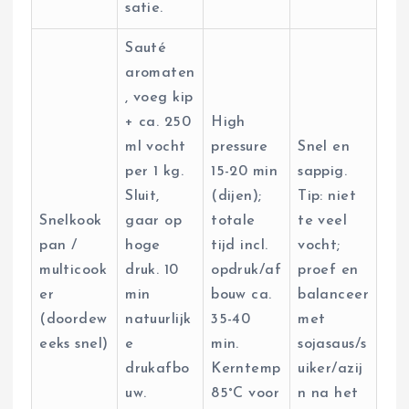
satie.
Sauté
aromaten
, voeg kip
+ ca. 250
High
ml vocht
pressure
Snel en
per 1 kg.
15-20 min
sappig.
Sluit,
(dijen);
Tip: niet
Snelkook
gaar op
totale
te veel
pan /
hoge
tijd incl.
vocht;
multicook
druk. 10
opdruk/af
proef en
er
min
bouw ca.
balanceer
(doordew
natuurlijk
35-40
met
eeks snel)
e
min.
sojasaus/s
drukafbo
Kerntemp
uiker/azij
uw.
85°C voor
n na het