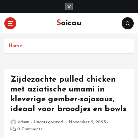
S
k
i
Soicau
p
t
o
c
Home
o
n
t
e
Zijdezachte pulled chicken
n
met aziatische umami in
t
kleverige gember-sojasaus,
ideaal voor broodjes en bowls
admin
Uncategorized
November 2, 2025
0 Comments