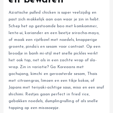
Aziatische pulled chicken is super veelzijdig en
past zich makkelijk aan aan waar je zin in hebt.
Schep het op gestoomde bao met komkommer,
lente-ui, koriander en een beetje sriracha-mayo,
of maak een rijstbowl met noedels, knapperige
groente, pinda’s en sesam voor contrast. Op een
broodje in banh mi-stijl met snelle pickles werkt
het ook top, net als in een zachte wrap of sla-
wrap. Zin in variatie? Ga Koreaans met
gochujang, kimchi en geroosterde sesam, Thais
met citroengras, limoen en een tikje kokos, of
Japans met teriyaki-achtige saus, miso en een snuf
shichimi. Restjes gaan perfect in fried rice,
gebakken noedels, dumplingvulling of als snelle
topping op een misosoepje.