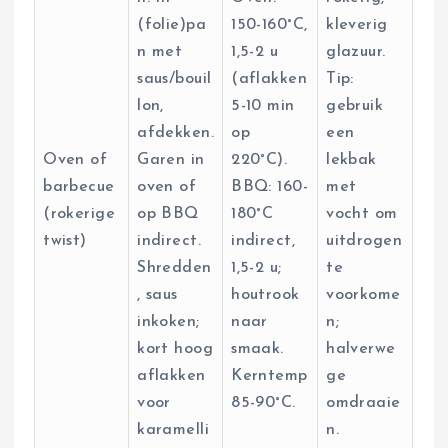
(folie)pa
150-160°C,
kleverig
n met
1,5-2 u
glazuur.
saus/bouil
(aflakken
Tip:
lon,
5-10 min
gebruik
afdekken.
op
een
Oven of
Garen in
220°C).
lekbak
barbecue
oven of
BBQ: 160-
met
(rokerige
op BBQ
180°C
vocht om
twist)
indirect.
indirect,
uitdrogen
Shredden
1,5-2 u;
te
, saus
houtrook
voorkome
inkoken;
naar
n;
kort hoog
smaak.
halverwe
aflakken
Kerntemp
ge
voor
85-90°C.
omdraaie
karamelli
n.