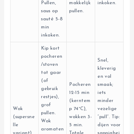
Pullen,
makkelijk
inkoken.
saus op
pullen.
sauté 5-8
min
inkoken.
Kip kort
pocheren
Snel,
/stoven
kleverig
tot gaar
en vol
(of
Pocheren
smaak;
gebruik
12-15 min
iets
restjes),
(kerntem
minder
grof
Wok
p 74°C),
vezelige
pullen.
(supersne
wokken 3-
“pull”. Tip:
Wok
lle
5 min.
dijen voor
aromaten
variant)
Totale
sappighei